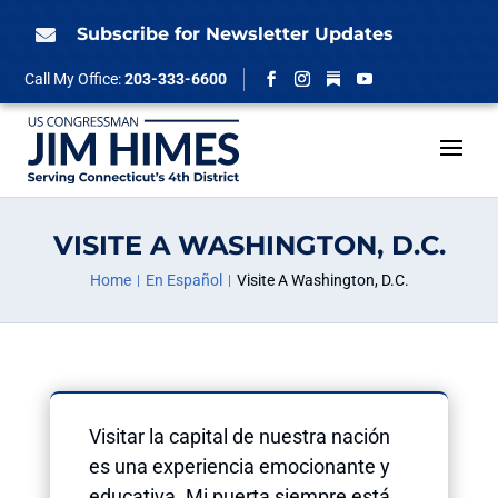
Skip
to
Subscribe for Newsletter Updates

content
Follow
Call My Office:
203-333-6600
Facebook
Instagram
YouTube
VISITE A WASHINGTON, D.C.
Home
En Español
Visite A Washington, D.C.
Visitar la capital de nuestra nación
es una experiencia emocionante y
educativa. Mi puerta siempre está