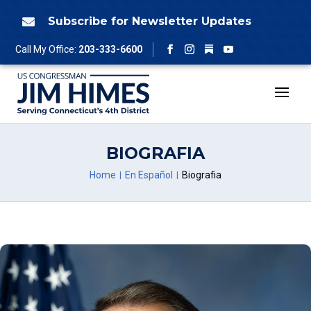
Skip
to
Subscribe for Newsletter Updates

content
Follow
Call My Office:
203-333-6600
Facebook
Instagram
YouTube
BIOGRAFIA
Home
En Español
Biografia