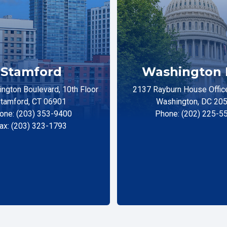
Stamford
Washington 
ngton Boulevard, 10th Floor
2137 Rayburn House Office
tamford, CT 06901
Washington, DC 20
one: (203) 353-9400
Phone: (202) 225-5
ax: (203) 323-1793