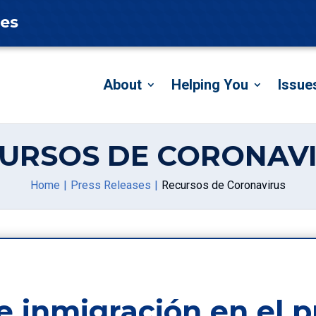
tes
About
Helping You
Issue
URSOS DE CORONAV
Home
Press Releases
Recursos de Coronavirus
e inmigración en el p