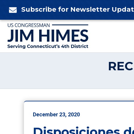
Skip
Subscribe for Newsletter Upda

to
content
REC
December 23, 2020
Disposiciones d