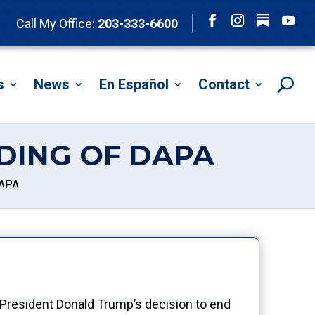
Follow
Call My Office:
203-333-6600
Facebook
Instagram
YouTu
s
News
En Español
Contact
DING OF DAPA
DAPA
resident Donald Trump’s decision to end