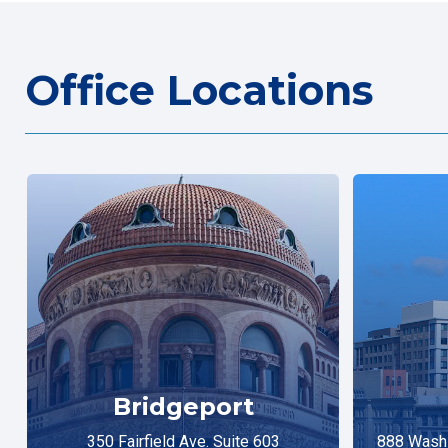
Office Locations
Bridgeport
350 Fairfield Ave. Suite 603
888 Washi