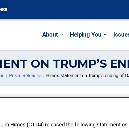
tes
About
Helping You
Issue
MENT ON TRUMP’S EN
me
Press Releases
Himes statement on Trump's ending of 
im Himes (CT-04) released the following statement on P