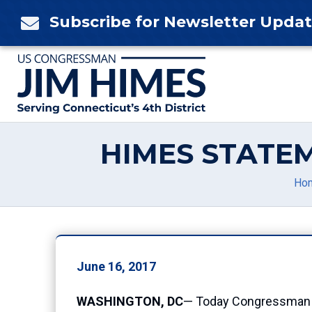
Skip
Subscribe for Newsletter Upda

to
content
HIMES STATE
Ho
June 16, 2017
WASHINGTON, DC
— Today Congressman J