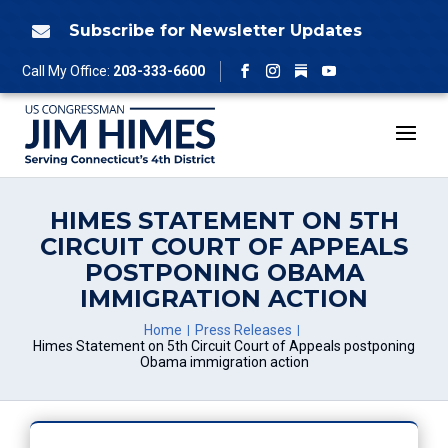
Skip
to
Subscribe for Newsletter Updates

content
Follow
Call My Office:
203-333-6600
Facebook
Instagram
YouTube
HIMES STATEMENT ON 5TH
CIRCUIT COURT OF APPEALS
POSTPONING OBAMA
IMMIGRATION ACTION
Home
Press Releases
Himes Statement on 5th Circuit Court of Appeals postponing
Obama immigration action