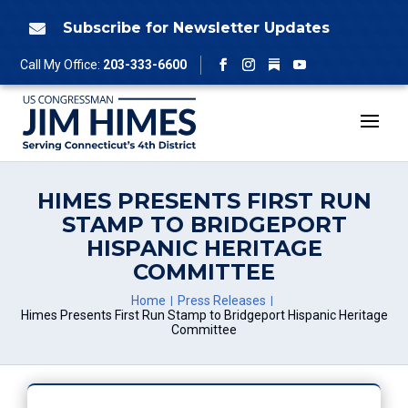
Skip
to
Subscribe for Newsletter Updates

content
Follow
Call My Office:
203-333-6600
Facebook
Instagram
YouTube
HIMES PRESENTS FIRST RUN
STAMP TO BRIDGEPORT
HISPANIC HERITAGE
COMMITTEE
Home
Press Releases
Himes Presents First Run Stamp to Bridgeport Hispanic Heritage
Committee